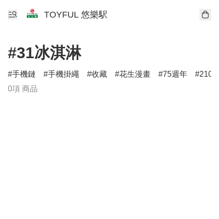
TOYFUL 悠樂駅
#31冰淇淋
手機鏈
手機掛繩
收藏
花生漫畫
75週年
210
0項 商品