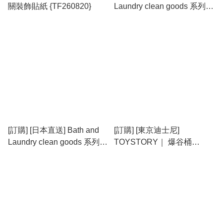
關裝飾貼紙 {TF260820}
Laundry clean goods 系列
｜ 三眼仔髮帶 {TF260761}
[訂購] [日本直送] Bath and
[訂購] [東京迪士尼]
Laundry clean goods 系列
TOYSTORY｜ 爆谷桶
｜ 三眼仔面形海綿
{TF260702}
{TF260760}