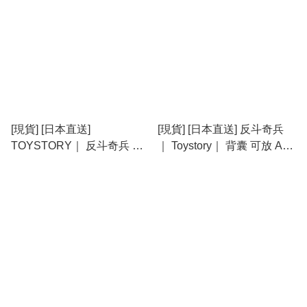
{TF2412032}
{TF2412029}
[現貨] [日本直送]
[現貨] [日本直送] 反斗奇兵
TOYSTORY｜ 反斗奇兵 ｜
｜ Toystory｜ 背囊 可放 A4
塑膠手提袋 2款各5枚入 ｜
Size {TF2408019}
M SIZE 約
H49xW25xD14cm
{TF2412026}