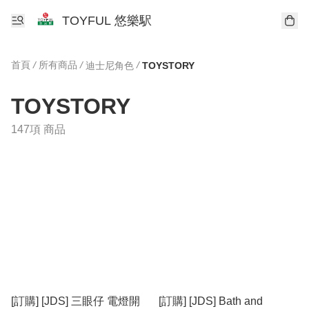
TOYFUL 悠樂駅
首頁
/
所有商品
/
/
迪士尼角色
TOYSTORY
TOYSTORY
147項 商品
[訂購] [JDS] 三眼仔 電燈開
[訂購] [JDS] Bath and