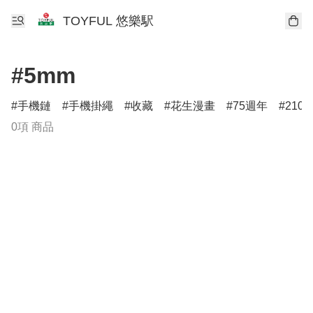
TOYFUL 悠樂駅
#5mm
手機鏈
手機掛繩
收藏
花生漫畫
75週年
210
0項 商品