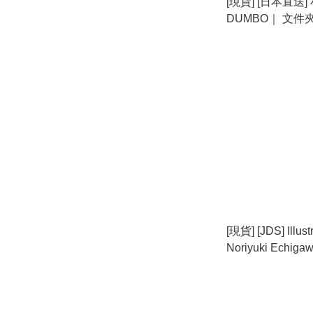
[現貨] [日本直送]
DUMBO｜ 文件夾 |
Clip {TF2408026
[現貨] [JDS] Illust
Noriyuki Echiga
紙 {TF2407016}