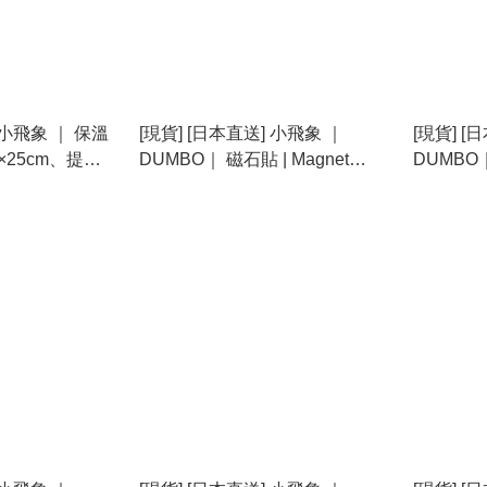
 小飛象 ｜ 保溫
[現貨] [日本直送] 小飛象 ｜
[現貨] [
5×25cm、提
DUMBO｜ 磁石貼 | Magnet
DUMBO｜
cm
{TF2408030}
Set {TF2