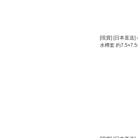
[現貨] [日本直送]
水樽套 約7.5×7.
把：約22×2×0.1
{TF2605047}