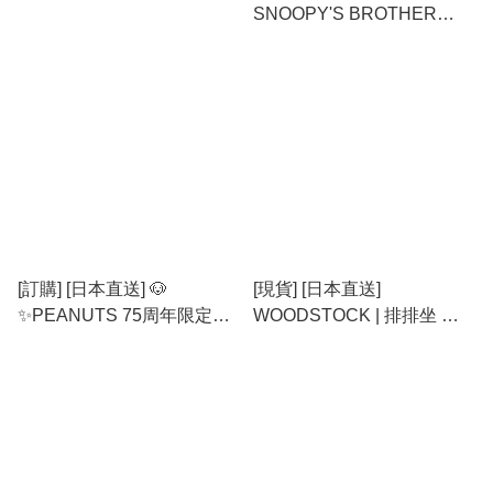
SNOOPY'S BROTHER
OLAF 鏡餅吊飾 約全長
11.5cm {TF2605040}
[訂購] [日本直送] 🐶
[現貨] [日本直送]
✨PEANUTS 75周年限定
WOODSTOCK | 排排坐 ｜
【UNO 史努比版】
迷你公仔 {TF2402092}
{TF2605006}