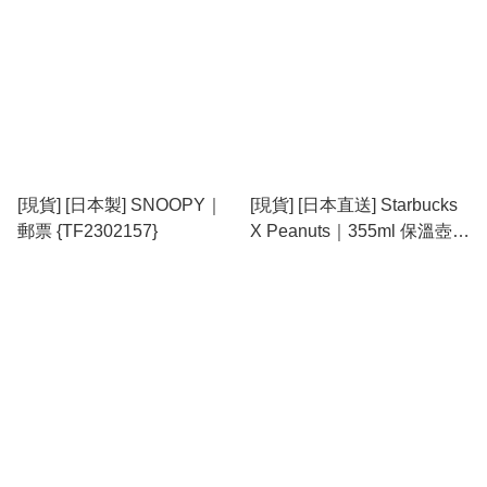
[現貨] [日本製] SNOOPY｜
[現貨] [日本直送] Starbucks
郵票 {TF2302157}
X Peanuts｜355ml 保溫壺
{TF2210745}