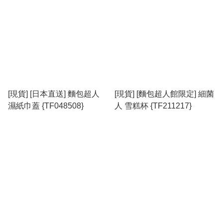
[現貨] [日本直送] 麵包超人
[現貨] [麵包超人館限定] 細菌
濕紙巾蓋 {TF048508}
人 雪糕杯 {TF211217}