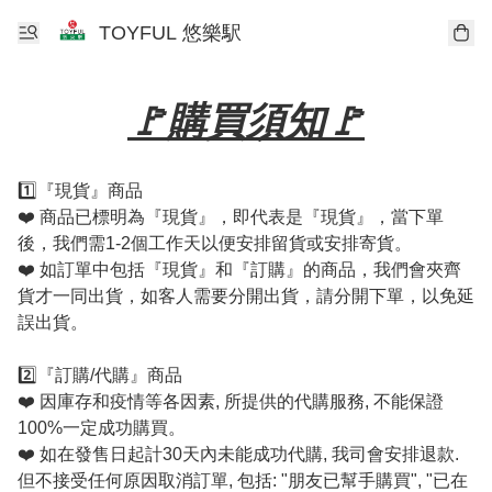
TOYFUL 悠樂駅
🚩購買須知🚩
1️⃣『現貨』商品

❤️ 商品已標明為『現貨』，即代表是『現貨』，當下單
後，我們需1-2個工作天以便安排留貨或安排寄貨。

❤️ 如訂單中包括『現貨』和『訂購』的商品，我們會夾齊
貨才一同出貨，如客人需要分開出貨，請分開下單，以免延
誤出貨。

2️⃣『訂購/代購』商品

❤️ 因庫存和疫情等各因素, 所提供的代購服務, 不能保證
100%一定成功購買。

❤️ 如在發售日起計30天內未能成功代購, 我司會安排退款. 
但不接受任何原因取消訂單, 包括: "朋友已幫手購買", "已在