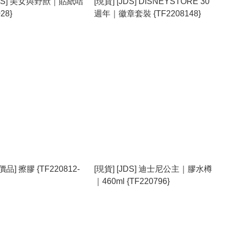
[JDS] 美女與野獸｜貼紙咭
[現貨] [JDS] DISNEYSTORE 30
28}
週年｜徽章套裝 {TF2208148}
價品] 擦膠 {TF220812-
[現貨] [JDS] 迪士尼公主｜膠水樽
｜460ml {TF220796}