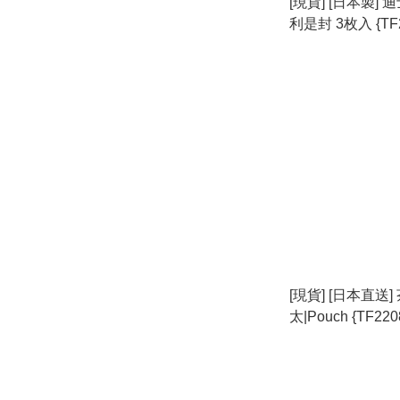
[現貨] [日本製]
利是封 3枚入 {TF2
[現貨] [日本直送]
太|Pouch {TF220