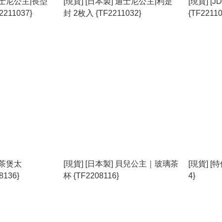
 迪士尼公主|長型
[現貨] [日本製] 迪士尼公主|利是
[現貨] 
211037}
封 2枚入 {TF2211032}
{TF22110
 茶煲太
[現貨] [日本製] 貝兒公主｜玻璃茶
[現貨] [特
8136}
杯 {TF2208116}
4}