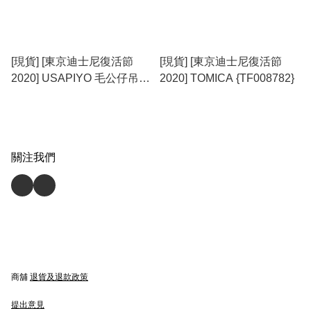
[現貨] [東京迪士尼復活節
[現貨] [東京迪士尼復活節
2020] USAPIYO 毛公仔吊飾
2020] TOMICA {TF008782}
{TF013228}
關注我們
商舖
退貨及退款政策
提出意見