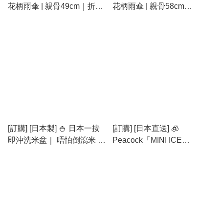
花柄雨傘 | 親骨49cm｜折疊
花柄雨傘 | 親骨58cm
雨傘｜手開式 Easy Open
{TF260816}
{TF260817}
[訂購] [日本製] 🍚 日本一按
[訂購] [日本直送] 🧊
即沖洗米盆｜ 唔怕倒瀉米 ｜
Peacock「MINI ICE
📏 尺寸/內容：約
PACK」| 尺寸/內容：約
223×223×118mm｜重量約
5.8×5.8×17cm｜150ml｜顏
196g｜滿水容量約2.6L｜最
色：白色/藍色/紫色
多對應4合米｜顏色：白色／
{TF260801}
灰色 {TF260802}