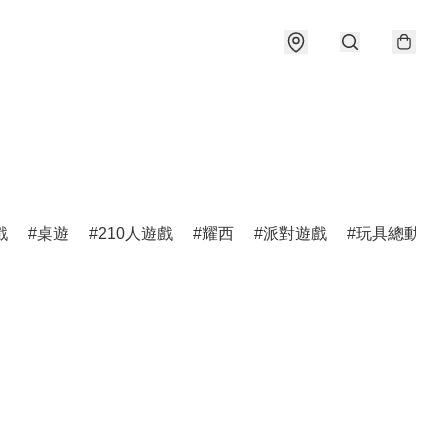
戲
桌遊
210人遊戲
耀西
派對遊戲
玩具總動員5