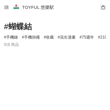
TOYFUL 悠樂駅
#蝴蝶結
手機鏈
手機掛繩
收藏
花生漫畫
75週年
210
0項 商品