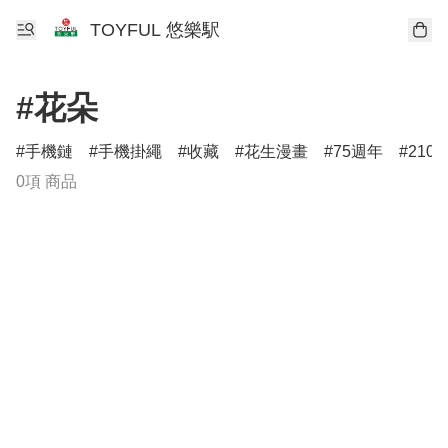
TOYFUL 悠樂駅
#花朵
手機鏈
手機掛繩
收藏
花生漫畫
75週年
210
0項 商品