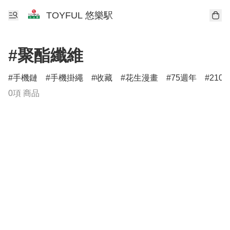
TOYFUL 悠樂駅
#聚酯纖維
手機鏈
手機掛繩
收藏
花生漫畫
75週年
210
0項 商品