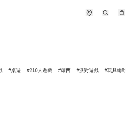
戲
桌遊
210人遊戲
耀西
派對遊戲
玩具總動員5