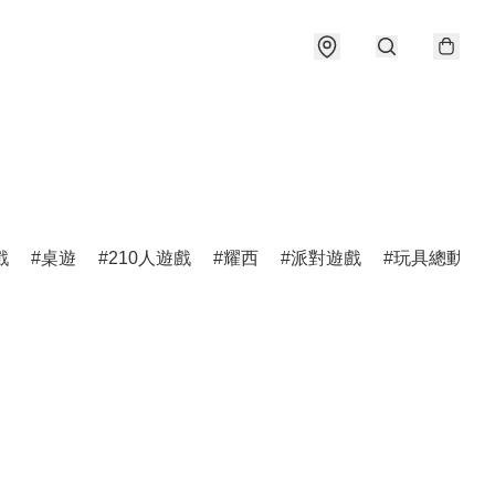
戲
桌遊
210人遊戲
耀西
派對遊戲
玩具總動員5