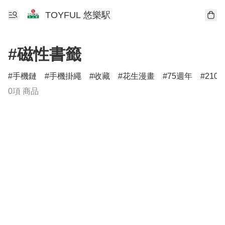
TOYFUL 悠樂駅
#磁性書籤
手機鏈
手機掛繩
收藏
花生漫畫
75週年
210
0項 商品