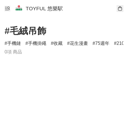
TOYFUL 悠樂駅
#毛絨吊飾
手機鏈
手機掛繩
收藏
花生漫畫
75週年
210
0項 商品