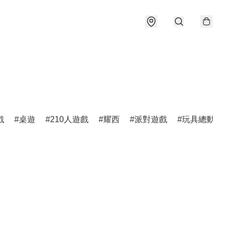
戲
桌遊
210人遊戲
耀西
派對遊戲
玩具總動員5