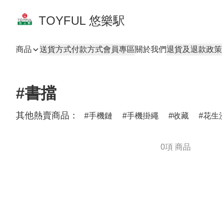
TOYFUL 悠樂駅
商品
送貨方式
付款方式
會員專區
關於我們
退貨及退款政策
#書擋
其他熱賣商品：
手機鏈
手機掛繩
收藏
花生
0項 商品