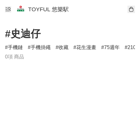
TOYFUL 悠樂駅
#史迪仔
手機鏈
手機掛繩
收藏
花生漫畫
75週年
210
0項 商品