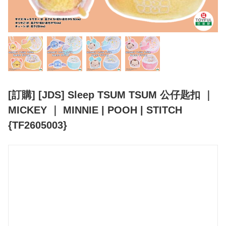
[訂購] [JDS] Sleep TSUM TSUM 公仔匙扣 ｜
MICKEY ｜ MINNIE | POOH | STITCH
{TF2605003}