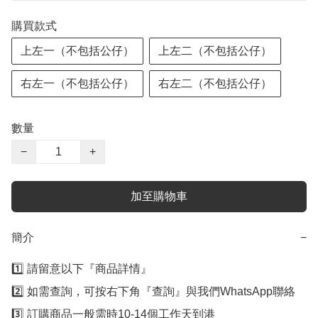
購買款式
上左一（不包括公仔）
上左二（不包括公仔）
右左一（不包括公仔）
右左二（不包括公仔）
數量
−
+
加至購物車
簡介
−
1️⃣ 請留意以下『商品詳情』

2️⃣ 如需查詢，可按右下角『查詢』與我們WhatsApp聯絡

3️⃣ 訂購商品一般需時10-14個工作天到港