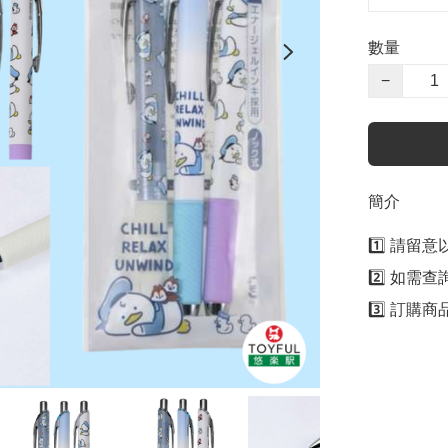
數量
−
簡介
1️⃣ 請留
2️⃣ 如需
3️⃣ 訂購