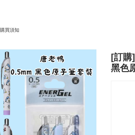
購買須知
[訂購]
黑色原