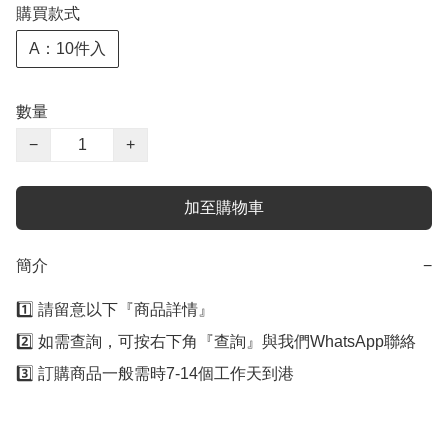
購買款式
A：10件入
數量
−
+
加至購物車
簡介
−
1️⃣ 請留意以下『商品詳情』 

2️⃣ 如需查詢，可按右下角『查詢』與我們WhatsApp聯絡 

3️⃣ 訂購商品一般需時7-14個工作天到港