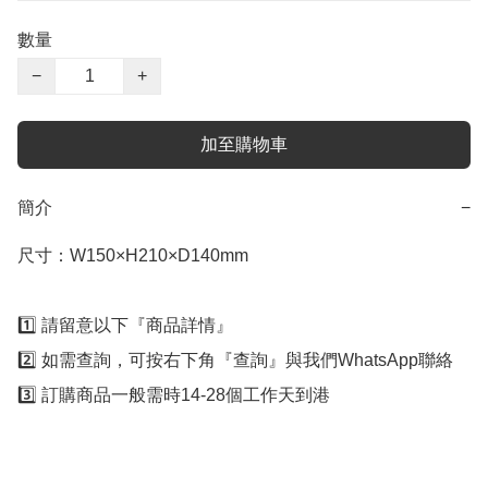
數量
−
+
加至購物車
簡介
−
尺寸：W150×H210×D140mm

1️⃣ 請留意以下『商品詳情』

2️⃣ 如需查詢，可按右下角『查詢』與我們WhatsApp聯絡

3️⃣ 訂購商品一般需時14-28個工作天到港