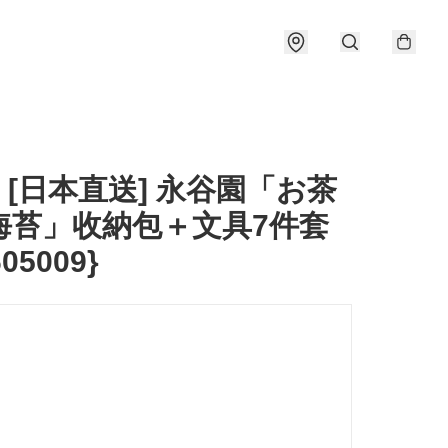
] [日本直送] 永谷園「お茶
海苔」收納包＋文具7件套
605009}