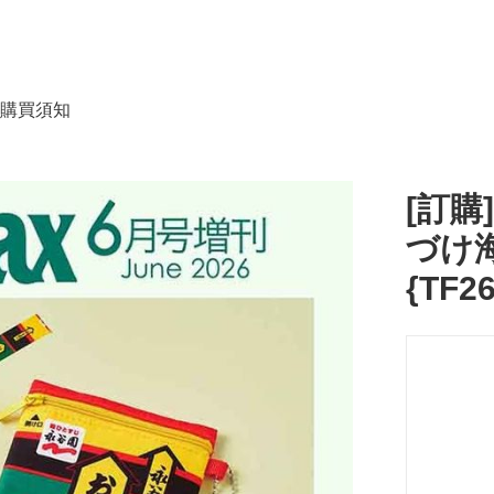
購買須知
[訂購
づけ
{TF2