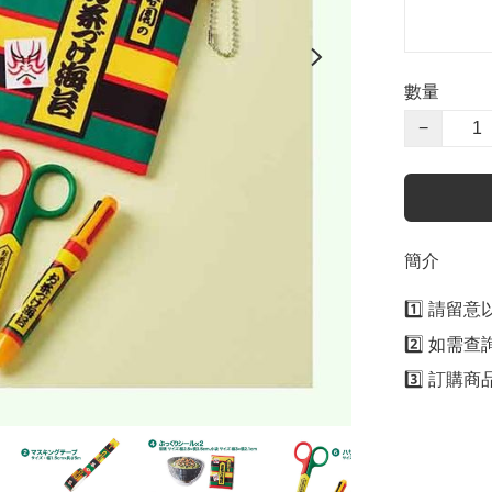
數量
−
簡介
1️⃣ 請留
2️⃣ 如需
3️⃣ 訂購