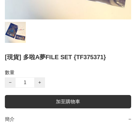
[現貨] 多啦A夢FILE SET {TF375371}
數量
−
+
加至購物車
簡介
−