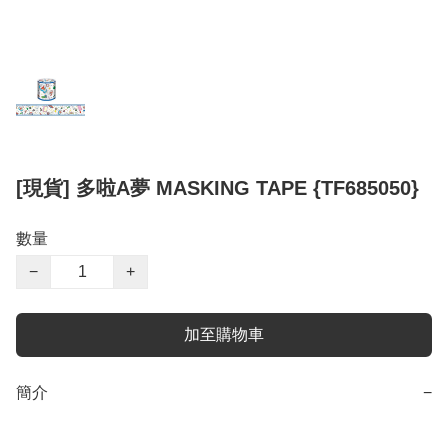
[現貨] 多啦A夢 MASKING TAPE {TF685050}
數量
−
+
加至購物車
簡介
−