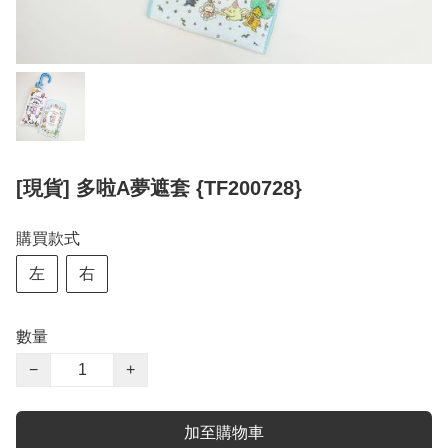
[現貨] 多啦A夢遮套 {TF200728}
購買款式
左
右
數量
−
+
加至購物車