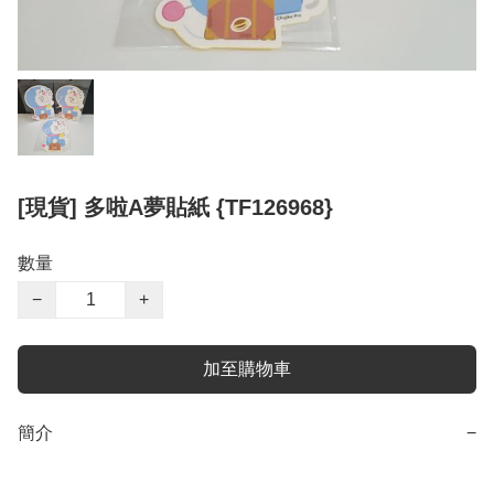
[現貨] 多啦A夢貼紙 {TF126968}
數量
−
+
加至購物車
簡介
−