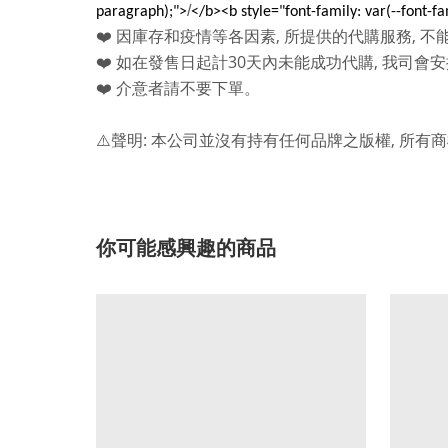
/
paragraph);">
</b><b style="font-family: var(--font-f
,
,
❤️
因庫存和疫情等各因素
所提供的代購服務
不
30
,
❤️
如在發售日起計
天內未能成功代購
我司會安
❤️
介意者請不要下單。
:
,
⚠️
聲明
本公司並沒有持有任何品牌之版權
所有商
你可能感興趣的商品