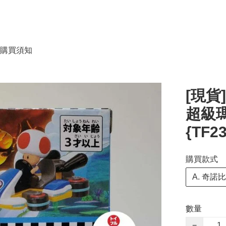
購買須知
[現貨]
超級瑪
{TF2
購買款式
A. 奇諾
數量
−