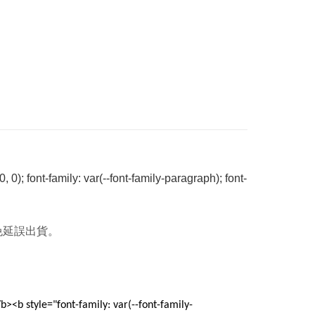
, 0); font-family: var(--font-family-paragraph); font-
免延誤出貨。
b><b style="font-family: var(--font-family-