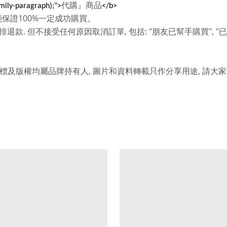
代購』商品
amily-paragraph);">
</b>
100%
能保證
一定成功購買。
.
,
: "
", "
排退款
但不接受任何原因取消訂單
包括
朋友已幫手購買
已
,
,
標及版權均屬品牌持有人
圖片和資料轉載只作分享用途
請大家