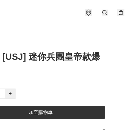
] [USJ] 迷你兵團皇帝款爆
+
加至購物車
−