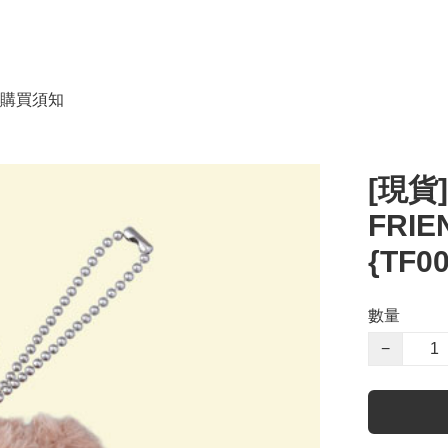
購買須知
[現貨]
FRIE
{TF00
數量
−