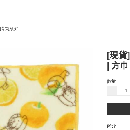
購買須知
[現貨]
| 方巾
數量
−
簡介