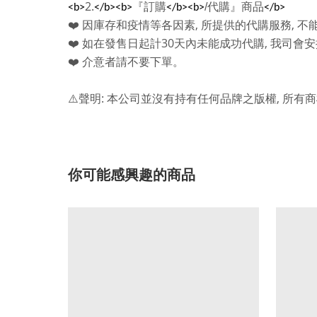
2.
『訂購
/
代購』商品
<b>
</b><b>
</b><b>
</b>
,
,
❤️
因庫存和疫情等各因素
所提供的代購服務
不
30
,
❤️
如在發售日起計
天內未能成功代購
我司會安
❤️
介意者請不要下單。
:
,
⚠️
聲明
本公司並沒有持有任何品牌之版權
所有商
你可能感興趣的商品