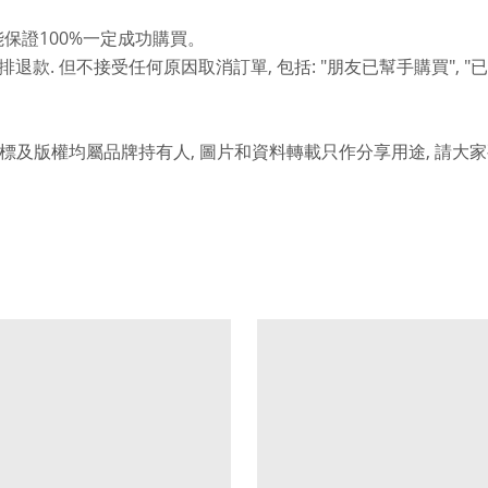
100%
能保證
一定成功購買。
.
,
: "
", "
排退款
但不接受任何原因取消訂單
包括
朋友已幫手購買
已
,
,
標及版權均屬品牌持有人
圖片和資料轉載只作分享用途
請大家