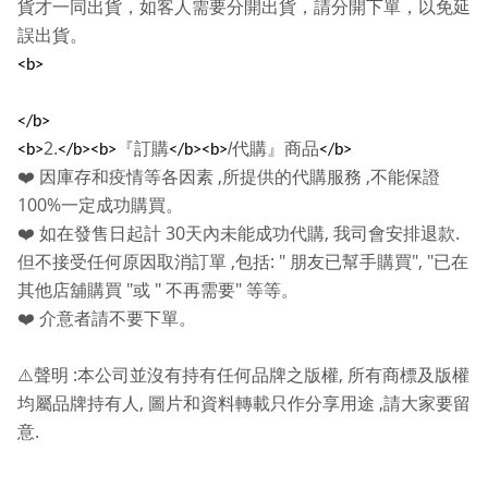
貨才一同出貨，如客人需要分開出貨，請分開下單，以免延
誤出貨。
<b>
</b>
2.
『訂購
/
代購』商品
<b>
</b><b>
</b><b>
</b>
,
,
❤️
因庫存和疫情等各因素
所提供的代購服務
不能保證
100%
一定成功購買。
30
,
.
❤️
如在發售日起計
天內未能成功代購
我司會安排退款
,
: "
", "
但不接受任何原因取消訂單
包括
朋友已幫手購買
已在
"
"
"
其他店舖購買
或
不再需要
等等。
❤️
介意者請不要下單。
:
,
⚠️
聲明
本公司並沒有持有任何品牌之版權
所有商標及版權
,
,
均屬品牌持有人
圖片和資料轉載只作分享用途
請大家要留
.
意