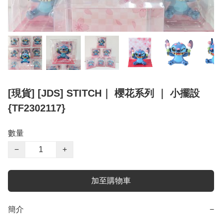
[現貨] [JDS] STITCH｜ 櫻花系列 ｜ 小擺設
{TF2302117}
數量
−
+
加至購物車
簡介
−