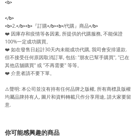
<b>
</b>
2.
『訂購
/
代購』商品
<b>
</b><b>
</b><b>
</b>
,
,
❤️
因庫存和疫情等各因素
所提供的代購服務
不能保證
100%
一定成功購買。
30
,
.
❤️
如在發售日起計
天內未能成功代購
我司會安排退款
,
: "
", "
但不接受任何原因取消訂單
包括
朋友已幫手購買
已在
"
"
"
其他店舖購買
或
不再需要
等等。
❤️
介意者請不要下單。
:
,
⚠️
聲明
本公司並沒有持有任何品牌之版權
所有商標及版權
,
,
均屬品牌持有人
圖片和資料轉載只作分享用途
請大家要留
.
意
你可能感興趣的商品