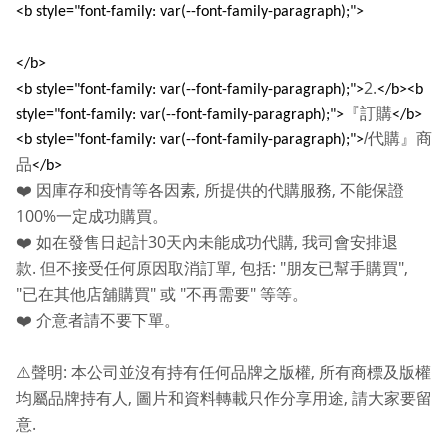
<b style="font-family: var(--font-family-paragraph);">
</b>
2.
<b style="font-family: var(--font-family-paragraph);">
</b><b
『訂購
style="font-family: var(--font-family-paragraph);">
</b>
/
代購』商
<b style="font-family: var(--font-family-paragraph);">
品
</b>
,
,
❤️
因庫存和疫情等各因素
所提供的代購服務
不能保證
100%
一定成功購買。
30
,
❤️
如在發售日起計
天內未能成功代購
我司會安排退
.
,
: "
",
款
但不接受任何原因取消訂單
包括
朋友已幫手購買
"
"
"
"
已在其他店舖購買
或
不再需要
等等。
❤️
介意者請不要下單。
:
,
⚠️
聲明
本公司並沒有持有任何品牌之版權
所有商標及版權
,
,
均屬品牌持有人
圖片和資料轉載只作分享用途
請大家要留
.
意