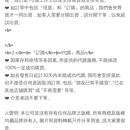
1-2
後，我們需
個工作天以便安排留貨或安排寄貨。
❤️
如訂單中包括『現貨』和『訂購』的商品，我們會夾齊
貨才一同出貨，如客人需要分開出貨，請分開下單，以免延
誤出貨。
<b>
</b>
2.
『訂購
/
代購』商品
<b>
</b><b>
</b><b>
</b>
,
,
❤️
因庫存和疫情等各因素
所提供的代購服務
不能保證
100%
一定成功購買。
30
,
.
❤️
如在發售日起計
天內未能成功代購
我司會安排退款
,
: "
", "
但不接受任何原因取消訂單
包括
朋友已幫手購買
已在
"
"
"
其他店舖購買
或
不再需要
等等。
❤️
介意者請不要下單。
:
,
⚠️
聲明
本公司並沒有持有任何品牌之版權
所有商標及版權
,
,
均屬品牌持有人
圖片和資料轉載只作分享用途
請大家要留
.
意