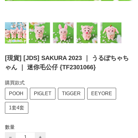
[現貨] [JDS] SAKURA 2023 ｜ うるぽちゃち
ゃん ｜ 迷你毛公仔 {TF2301066}
購買款式
POOH
PIGLET
TIGGER
EEYORE
1套4套
數量
−
+