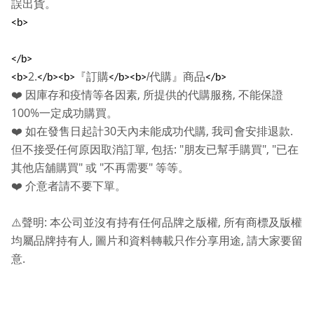
誤出貨。
<b>
</b>
2.
『訂購
/
代購』商品
<b>
</b><b>
</b><b>
</b>
,
,
❤️
因庫存和疫情等各因素
所提供的代購服務
不能保證
100%
一定成功購買。
30
,
.
❤️
如在發售日起計
天內未能成功代購
我司會安排退款
,
: "
", "
但不接受任何原因取消訂單
包括
朋友已幫手購買
已在
"
"
"
其他店舖購買
或
不再需要
等等。
❤️
介意者請不要下單。
:
,
⚠️
聲明
本公司並沒有持有任何品牌之版權
所有商標及版權
,
,
均屬品牌持有人
圖片和資料轉載只作分享用途
請大家要留
.
意