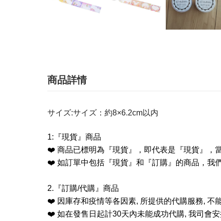
商品詳情
サイズ:
サイズ：約8×6.2cm以内
1:
『現貨』商品
❤️
商品已標明為『現貨』，即代表是『現貨』，
❤️
如訂單中包括『現貨』和『訂購』的商品，我
2.
『訂購
/
代購』商品
❤️
因庫存和疫情等各因素
,
所提供的代購服務
,
不
❤️
如在發售日起計
30
天內未能成功代購
,
我司會安