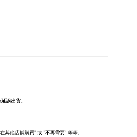
免延誤出貨。
在其他店舖購買
"
或
"
不再需要
"
等等。