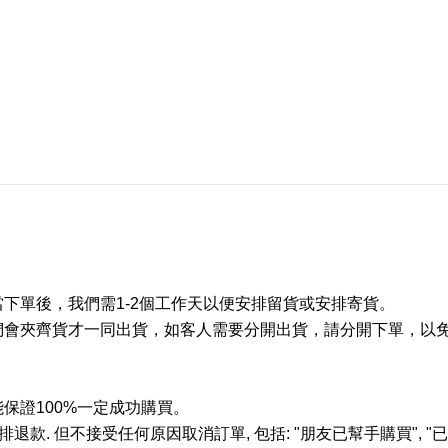
當下單後，我們需
1-2
個工作天以便安排留貨或安排寄貨。
們會夾齊貨才一同出貨，如客人需要分開出貨，請分開下單，以
能保證
100%
一定成功購買。
排退款
.
但不接受任何原因取消訂單
,
包括
: "
朋友已幫手購買
", "
已