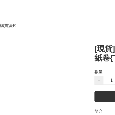
購買須知
[現貨]
紙卷{T
數量
−
簡介