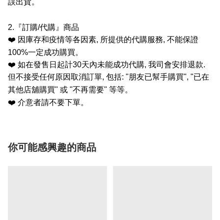
誤出貨。
2.
『訂購
/
代購』商品
❤️
因庫存和疫情等各因素
,
所提供的代購服務
,
不能保證
100%
一定成功購買。
❤️
如在發售日起計
30
天內未能成功代購
,
我司會安排退款
.
但不接受任何原因取消訂單
,
包括
: "
朋友已幫手購買
", "
已在
其他店舖購買
"
或
"
不再需要
"
等等。
❤️
介意者請不要下單。
你可能感興趣的商品