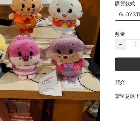
購買款式
G. OYS
數量
−
簡介
請留意以下