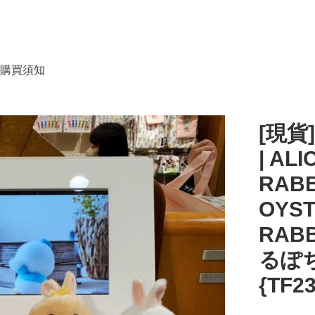
購買須知
[現貨]
| ALI
RABB
OYST
RABB
るぽ
{TF2