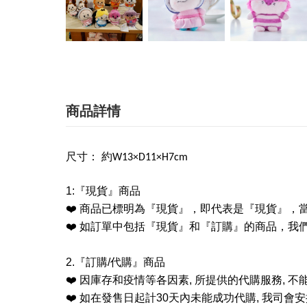
商品詳情
尺寸： 約W13×D11×H7cm
1:
『現貨』商品
❤️
商品已標明為『現貨』，即代表是『現貨』，
❤️
如訂單中包括『現貨』和『訂購』的商品，我
2.
『訂購
/
代購』商品
❤️
因庫存和疫情等各因素
,
所提供的代購服務
,
不
❤️
如在發售日起計
30
天內未能成功代購
,
我司會安