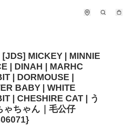
 [JDS] MICKEY | MINNIE
CE | DINAH | MARHC
IT | DORMOUSE |
ER BABY | WHITE
IT | CHESHIRE CAT | う
ちゃちゃん｜毛公仔
306071}