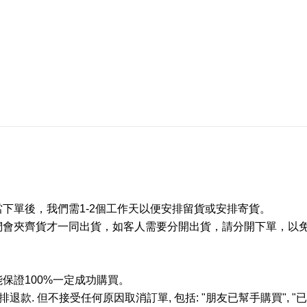
當下單後，我們需
1-2
個工作天以便安排留貨或安排寄貨。
們會夾齊貨才一同出貨，如客人需要分開出貨，請分開下單，以
能保證
100%
一定成功購買。
排退款
.
但不接受任何原因取消訂單
,
包括
: "
朋友已幫手購買
", "
已