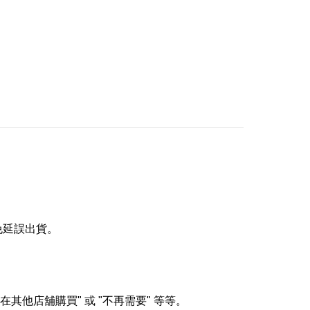
免延誤出貨。
在其他店舖購買
"
或
"
不再需要
"
等等。