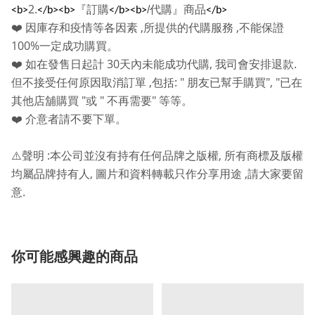
2.
『訂購
/
代購』商品
<b>
</b><b>
</b><b>
</b>
,
,
❤️
因庫存和疫情等各因素
所提供的代購服務
不能保證
100%
一定成功購買。
30
,
.
❤️
如在發售日起計
天內未能成功代購
我司會安排退款
,
: "
", "
但不接受任何原因取消訂單
包括
朋友已幫手購買
已在
"
"
"
其他店舖購買
或
不再需要
等等。
❤️
介意者請不要下單。
:
,
⚠️
聲明
本公司並沒有持有任何品牌之版權
所有商標及版權
,
,
均屬品牌持有人
圖片和資料轉載只作分享用途
請大家要留
.
意
你可能感興趣的商品