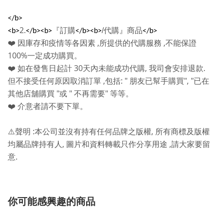
</b>
2.
『訂購
/
代購』商品
<b>
</b><b>
</b><b>
</b>
,
,
❤️
因庫存和疫情等各因素
所提供的代購服務
不能保證
100%
一定成功購買。
30
,
.
❤️
如在發售日起計
天內未能成功代購
我司會安排退款
,
: "
", "
但不接受任何原因取消訂單
包括
朋友已幫手購買
已在
"
"
"
其他店舖購買
或
不再需要
等等。
❤️
介意者請不要下單。
:
,
⚠️
聲明
本公司並沒有持有任何品牌之版權
所有商標及版權
,
,
均屬品牌持有人
圖片和資料轉載只作分享用途
請大家要留
.
意
你可能感興趣的商品