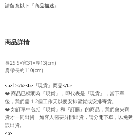
請留意以下『商品描述』
商品詳情
長25.5×寬31×厚13(cm)
肩帶長約110(cm)
1:
『現貨』商品
<b>
</b><b>
</b>
❤️
商品已標明為『現貨』，即代表是『現貨』，當下單
1-2
後，我們需
個工作天以便安排留貨或安排寄貨。
❤️
如訂單中包括『現貨』和『訂購』的商品，我們會夾齊
貨才一同出貨，如客人需要分開出貨，請分開下單，以免延
誤出貨。
<b>