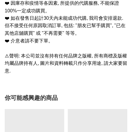
❤️
因庫存和疫情等各因素
,
所提供的代購服務
,
不能保證
100%
一定成功購買。
❤️
如在發售日起計
30
天內未能成功代購
,
我司會安排退款
.
但不接受任何原因取消訂單
,
包括
: "
朋友已幫手購買
", "
已在
其他店舖購買
"
或
"
不再需要
"
等等。
❤️
介意者請不要下單。
⚠️
聲明
:
本公司並沒有持有任何品牌之版權
,
所有商標及版權
均屬品牌持有人
,
圖片和資料轉載只作分享用途
,
請大家要留
意
.
你可能感興趣的商品