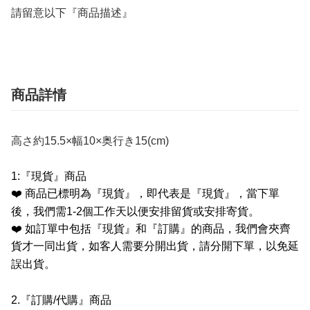
請留意以下『商品描述』
商品詳情
高さ約15.5×幅10×奥行き15(cm)
1:
『現貨』商品
❤️
商品已標明為『現貨』，即代表是『現貨』，當下單
後，我們需
1-2
個工作天以便安排留貨或安排寄貨。
❤️
如訂單中包括『現貨』和『訂購』的商品，我們會夾齊
貨才一同出貨，如客人需要分開出貨，請分開下單，以免延
誤出貨。
2.
『訂購
/
代購』商品