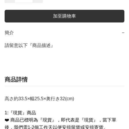
加至購物車
簡介
−
請留意以下『商品描述』
商品詳情
高さ約33.5×幅25.5×奥行き32(cm)
1:
『現貨』商品
❤️
商品已標明為『現貨』，即代表是『現貨』，當下單
後，我們需
1-2
個工作天以便安排留貨或安排寄貨。