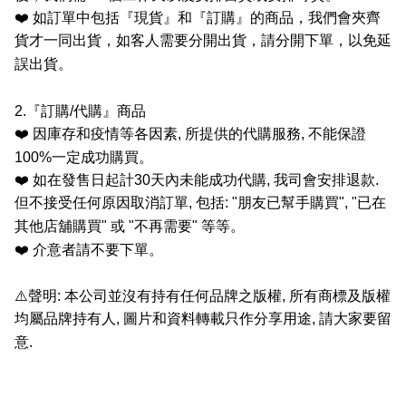
❤️
如訂單中包括『現貨』和『訂購』的商品，我們會夾齊
貨才一同出貨，如客人需要分開出貨，請分開下單，以免延
誤出貨。
2.
『訂購
/
代購』商品
❤️
因庫存和疫情等各因素
,
所提供的代購服務
,
不能保證
100%
一定成功購買。
❤️
如在發售日起計
30
天內未能成功代購
,
我司會安排退款
.
但不接受任何原因取消訂單
,
包括
: "
朋友已幫手購買
", "
已在
其他店舖購買
"
或
"
不再需要
"
等等。
❤️
介意者請不要下單。
⚠️
聲明
:
本公司並沒有持有任何品牌之版權
,
所有商標及版權
均屬品牌持有人
,
圖片和資料轉載只作分享用途
,
請大家要留
意
.