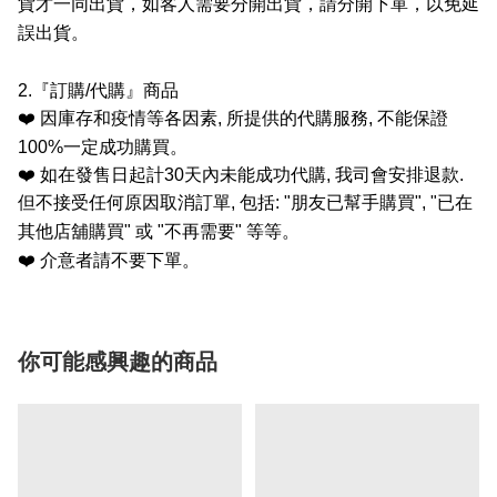
貨才一同出貨，如客人需要分開出貨，請分開下單，以免延
誤出貨。
2.
『訂購
/
代購』商品
❤️
因庫存和疫情等各因素
,
所提供的代購服務
,
不能保證
100%
一定成功購買。
❤️
如在發售日起計
30
天內未能成功代購
,
我司會安排退款
.
但不接受任何原因取消訂單
,
包括
: "
朋友已幫手購買
", "
已在
其他店舖購買
"
或
"
不再需要
"
等等。
❤️
介意者請不要下單。
你可能感興趣的商品