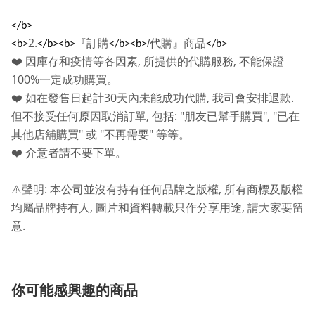
</b>
2.
『訂購
/
代購』商品
<b>
</b><b>
</b><b>
</b>
,
,
❤️
因庫存和疫情等各因素
所提供的代購服務
不能保證
100%
一定成功購買。
30
,
.
❤️
如在發售日起計
天內未能成功代購
我司會安排退款
,
: "
", "
但不接受任何原因取消訂單
包括
朋友已幫手購買
已在
"
"
"
其他店舖購買
或
不再需要
等等。
❤️
介意者請不要下單。
:
,
⚠️
聲明
本公司並沒有持有任何品牌之版權
所有商標及版權
,
,
均屬品牌持有人
圖片和資料轉載只作分享用途
請大家要留
.
意
你可能感興趣的商品