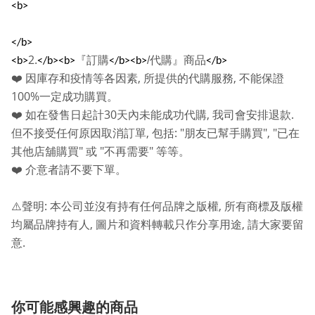
<b>
</b>
2.
『訂購
/
代購』商品
<b>
</b><b>
</b><b>
</b>
,
,
❤️
因庫存和疫情等各因素
所提供的代購服務
不能保證
100%
一定成功購買。
30
,
.
❤️
如在發售日起計
天內未能成功代購
我司會安排退款
,
: "
", "
但不接受任何原因取消訂單
包括
朋友已幫手購買
已在
"
"
"
其他店舖購買
或
不再需要
等等。
❤️
介意者請不要下單。
:
,
⚠️
聲明
本公司並沒有持有任何品牌之版權
所有商標及版權
,
,
均屬品牌持有人
圖片和資料轉載只作分享用途
請大家要留
.
意
你可能感興趣的商品