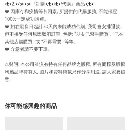
2.
『訂購
/
代購』商品
<b>
</b><b>
</b><b>
</b>
,
,
❤️
因庫存和疫情等各因素
所提供的代購服務
不能保證
100%
一定成功購買。
30
,
.
❤️
如在發售日起計
天內未能成功代購
我司會安排退款
,
: "
", "
但不接受任何原因取消訂單
包括
朋友已幫手購買
已在
"
"
"
其他店舖購買
或
不再需要
等等。
❤️
介意者請不要下單。
:
,
⚠️
聲明
本公司並沒有持有任何品牌之版權
所有商標及版權
,
,
均屬品牌持有人
圖片和資料轉載只作分享用途
請大家要留
.
意
你可能感興趣的商品